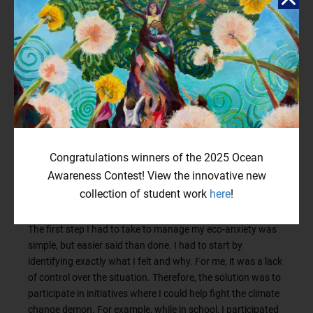
called
eco-anxiety
and is a common feeling among youth.
It’s caused by the stress that climate change invokes in us,
whether it has affected us directly or indirectly. Our monkey
brain freaks out either way. In 2025, UNICEF reported that
60% of youth are “very” or “extremely” worried about the
environment. In conversations with other people my age, I
can confirm that the numbers check out. In my experience,
eco-anxiety is due in part to us not having fully learned to
handle our emotions when someone casually introduces us
Congratulations winners of the 2025 Ocean
to such a complex topic. However, we can learn to handle
Awareness Contest! View the innovative new
these emotions so they’re not as paralyzing as they were
for me when I was still under a meter tall.
collection of student work
here
!
The first step I had to take to manage my eco-anxiety was
simple, but easier said than done. I had to start by
identifying exactly what I felt and why. For me, it was a lack
of control over the situation. Therefore, the solution was to
participate in initiatives where I could help fight the climate
change demon. For example, while in school, I participated