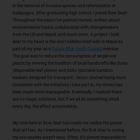
in the removal of invasive species and reforestation in
Galápagos. After graduating high school, I joined Bow Seat!
Throughout the years I’ve painted murals, written about
environmental topics, collaborated with changemakers
from the US and Nepal, and much more. A project I hold
dear to my heart is the one I collaborated with in Nepal as
part of my year as a
Future Blue Youth Council
member.
The goal was to reduce the consumption of single-use
plastic by reviving the tradition of local handcrafts like
Duna
(disposable leaf plates) and
Doko
(portable bamboo
baskets designed for transport). Since I started being more
consistent with the initiatives I take part in, my stress has
been much more manageable. Eventually, I realized there
are no magic solutions, but if we all do something small
every day, the effect accumulates.
My time here at Bow Seat has made me realize the power
that art has. As I mentioned before, the first step to curing
my eco-anxiety wasn’t easy. Often, it’s almost impossible to