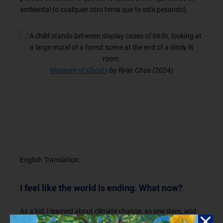
ambiental (o cualquier otro tema que te esté pesando).
Museum of Ghosts
by Ryan Chua (2024)
English Translation:
I feel like the world is ending. What now?
As a kid, I learned about climate change, as one does, and
felt that my world had ended. This is a little something