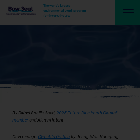
The world’s largest
environmental youth program
for the creative arts
Siento que el mundo se está acabando.
¿Ahora qué?
June 4, 2026
By Rafael Bonilla Abad,
2025 Future Blue Youth Council
member
and Alumni Intern
Cover image:
Climate’s Orphan
by Jeong-Won Namgung